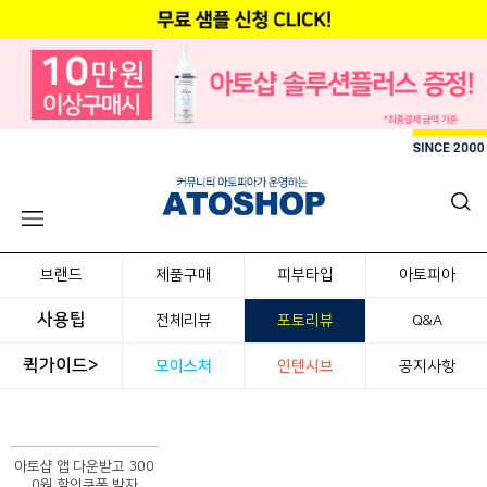
브랜드
제품구매
피부타입
아토피아
사용팁
전체리뷰
포토리뷰
Q&A
퀵가이드>
모이스처
인텐시브
공지사항
아토샵 앱 다운받고 300
0원 할인쿠폰 받자