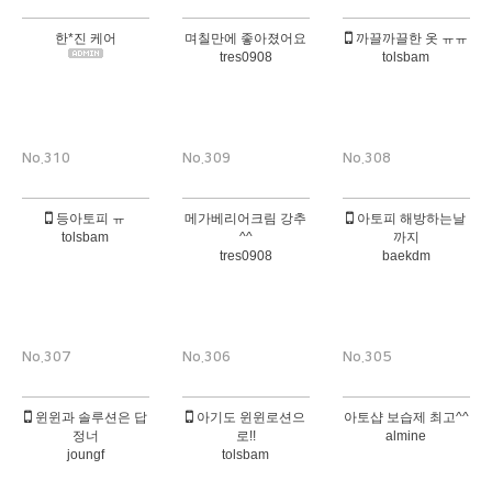
한*진 케어
며칠만에 좋아졌어요
까끌까끌한 옷 ㅠㅠ
tres0908
tolsbam
No.310
No.309
No.308
등아토피 ㅠ
메가베리어크림 강추
아토피 해방하는날
tolsbam
^^
까지
tres0908
baekdm
No.307
No.306
No.305
윈윈과 솔루션은 답
아기도 윈윈로션으
아토샵 보습제 최고^^
정너
로!!
almine
joungf
tolsbam