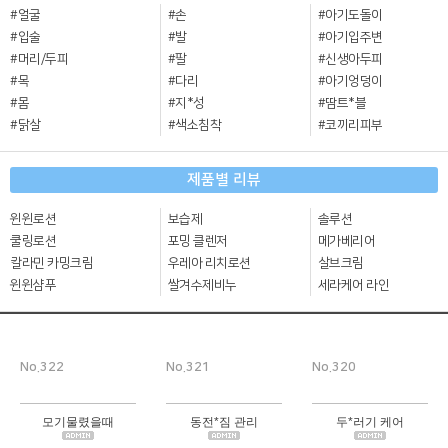
#얼굴
#손
#아기도돌이
#입술
#발
#아기입주변
#머리/두피
#팔
#신생아두피
#목
#다리
#아기엉덩이
#몸
#지*성
#땀트*블
#닭살
#색소침착
#코끼리피부
제품별 리뷰
윈윈로션
보습제
솔루션
쿨링로션
포밍 클렌저
메가베리어
칼라민 카밍크림
우레아 리치로션
살브크림
윈윈샴푸
쌀겨수제비누
세라케어 라인
No.322
No.321
No.320
모기물렸을때
동전*짐 관리
두*러기 케어