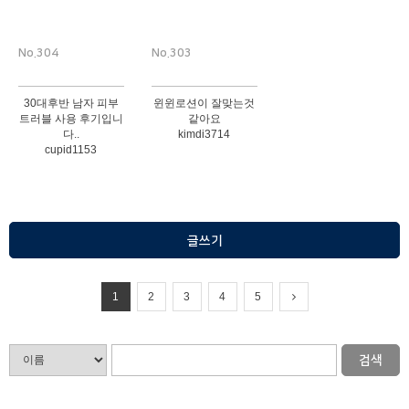
No.304
No.303
30대후반 남자 피부
윈윈로션이 잘맞는것
트러블 사용 후기입니
같아요
다..
kimdi3714
cupid1153
글쓰기
1
2
3
4
5
검색