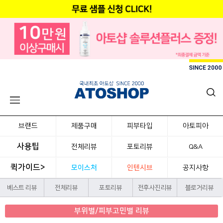
브랜드
제품구매
피부타입
아토피아
사용팁
전체리뷰
포토리뷰
Q&A
퀵가이드>
모이스처
인텐시브
공지사항
베스트 리뷰
전체리뷰
포토리뷰
전후사진리뷰
블로거리뷰
부위별/피부고민별 리뷰