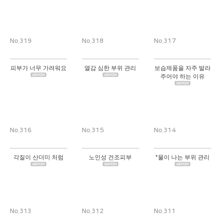
No.319
No.318
No.317
피부가 너무 가려워요
열감 심한 부위 관리
보습제품을 자주 발라
주어야 하는 이유
No.316
No.315
No.314
각질이 산더미 처럼
노인성 건조피부
*물이 나는 부위 관리
No.313
No.312
No.311