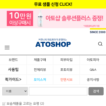
브랜드
제품구매
피부타입
아토피아
사용팁
전체리뷰
포토리뷰
Q&A
퀵가이드>
모이스처
인텐시브
공지사항
검색
보습제품을 고르는 요령 (2)