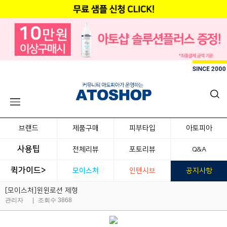
브랜드
제품구매
피부타입
아토피아
사용팁
전체리뷰
포토리뷰
Q&A
퀵가이드>
모이스처
인텐시브
공지사항
[모이스처]윈윈로션 제형
관리자
|
조회수 3868