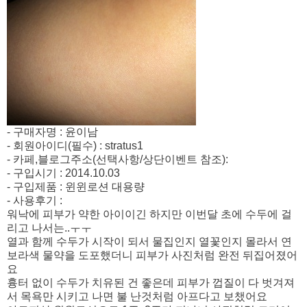
- 구매자명 : 윤이남
- 회원아이디(필수) : stratus1
- 카페,블로그주소(선택사항/상단이벤트 참조):
- 구입시기 : 2014.10.03
- 구입제품 : 윈윈로션 대용량
- 사용후기 :
워낙에 피부가 약한 아이이긴 하지만 이번달 초에 수두에 걸
리고 나서는..ㅜㅜ
열과 함께 수두가 시작이 되서 물집인지 열꽃인지 몰라서 연
보라색 물약을 도포했더니 피부가 사진처럼 완전 뒤집어졌어
요
흉터 없이 수두가 치유된 건 좋은데 피부가 껍질이 다 벗겨져
서 목욕만 시키고 나면 불 난것처럼 아프다고 보챘어요