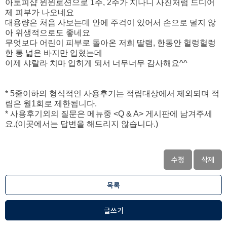
아토피샵 윈윈로션으로 1주, 2주가 지나니 사진처럼 드디어
제 피부가 나오네요
대용량은 처음 사보는데 안에 주걱이 있어서 손으로 덜지 않
아 위생적으로도 좋네요
무엇보다 어린이 피부로 돌아온 저희 딸램, 한동안 헐렁헐렁
한 통 넓은 바지만 입혔는데
이제 샤랄라 치마 입히게 되서 너무너무 감사해요^^
* 5줄이하의 형식적인 사용후기는 적립대상에서 제외되며 적
립은 월1회로 제한됩니다.
* 사용후기외의 질문은 메뉴중 <Q & A> 게시판에 남겨주세
요.(이곳에서는 답변을 해드리지 않습니다.)
수정
삭제
목록
글쓰기