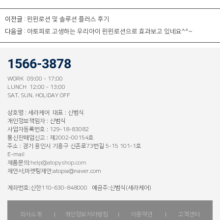
이전글 :
윈윈로션 및 솔루션 플러스 후기
다음글 :
아토피로 고생하는 우리아이 윈윈로션으로 효과보고 있네요^^~
1566-3878
WORK 09:00 - 17:00
LUNCH 12:00 - 13:00
SAT. SUN. HOLIDAY OFF
상호명 : 세라케어 대표 : 신범식
개인정보책임자 : 신범식
사업자등록번호 : 129-18-83082
통신판매업신고 : 제2002-00154호
주소 : 경기 용인시 기흥구 신촌로73번길 5-15 101-1호
E-mail
제품문의:
help@atopyshop.com
제안서,마켓팅제안:atopia@naver.com
계좌번호:신한110-630-848000 예금주:신범식(세라케어)
회사소개
개인정보처리방침
이용약관
고객센터