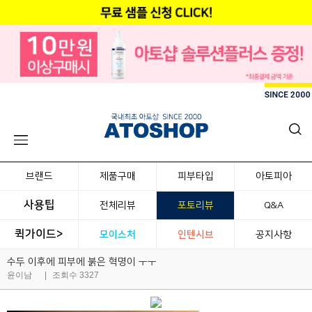
브랜드
제품구매
피부타입
아토피아
사용팁
전체리뷰
포토리뷰
Q&A
퀵가이드>
모이스처
인텐시브
공지사항
수두 이후에 피부에 붉은 혁명이 ㅜㅜ
윤이남
|
조회수 3327