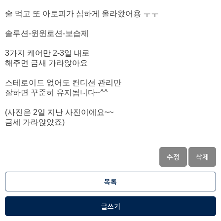
술 먹고 또 아토피가 심하게 올라왔어용 ㅜㅜ
솔루션-윈윈로션-보습제
3가지 케어만 2-3일 내로
해주면 금새 가라앉아요
스테로이드 없어도 컨디션 관리만
잘하면 꾸준히 유지됩니다~^^
(사진은 2일 지난 사진이에요~~
금세 가라앉았죠)
수정
삭제
목록
글쓰기