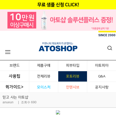
브랜드
제품구매
피부타입
아토피아
사용팁
전체리뷰
포토리뷰
Q&A
퀵가이드>
모이스처
인텐시브
공지사항
믿고 사는 아토샵
anueun
|
조회수 690