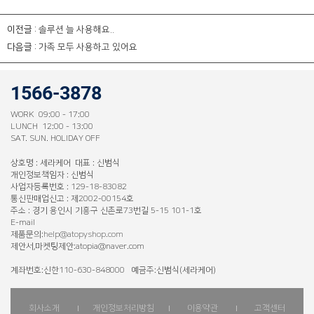
이전글 :
솔루션 늘 사용해요..
다음글 :
가족 모두 사용하고 있어요
1566-3878
WORK 09:00 - 17:00
LUNCH 12:00 - 13:00
SAT. SUN. HOLIDAY OFF
상호명 : 세라케어 대표 : 신범식
개인정보책임자 : 신범식
사업자등록번호 : 129-18-83082
통신판매업신고 : 제2002-00154호
주소 : 경기 용인시 기흥구 신촌로73번길 5-15 101-1호
E-mail
제품문의:
help@atopyshop.com
제안서,마켓팅제안:atopia@naver.com
계좌번호:신한110-630-848000 예금주:신범식(세라케어)
회사소개
개인정보처리방침
이용약관
고객센터